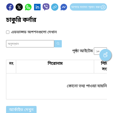
আপনার মতামত প্রদান করুন
চাকুরি কর্নার
এডভান্সড অপশনগুলো দেখান
পৃষ্ঠা আইটেম
নং
শিরোনাম
পিডিএ
সংযুক্ত
কোনো তথ্য পাওয়া যায়নি।
আর্কাইভ দেখুন