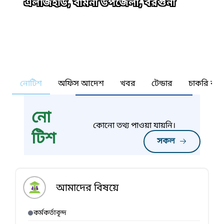
এলজিইডি, বামনা উপজেলা, বরগুনা
নোটিশ
অফিস আদেশ
খবর
টেন্ডার
চাকরি কর্ন
নো
কোনো তথ্য পাওয়া যায়নি।
টিশ
সকল
আমাদের বিষয়ে
কর্মকর্তাবৃন্দ